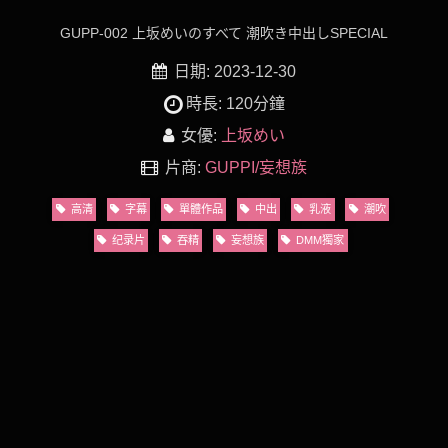
GUPP-002 上坂めいのすべて 潮吹き中出しSPECIAL
日期: 2023-12-30
時長: 120分鐘
女優:
上坂めい
片商:
GUPPI/妄想族
高清
字幕
單體作品
中出
乳液
潮吹
纪录片
吞精
妄想族
DMM獨家