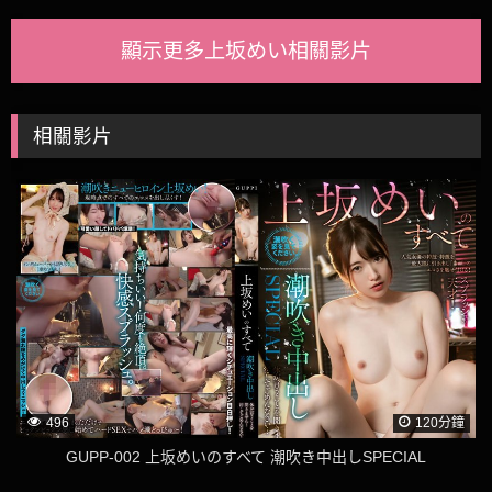
顯示更多上坂めい相關影片
相關影片
496
120分鐘
GUPP-002 上坂めいのすべて 潮吹き中出しSPECIAL